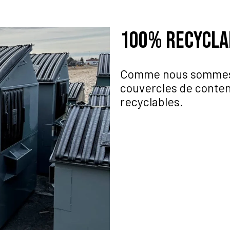
100% recycla
Comme nous sommes s
couvercles de conten
recyclables.