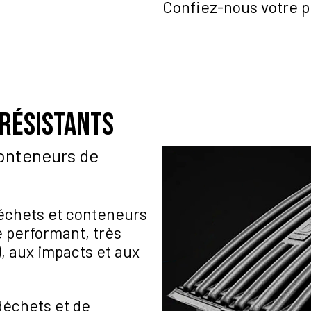
Confiez-nous votre p
résistants
onteneurs de
échets et conteneurs
e performant, très
), aux impacts et aux
déchets et de